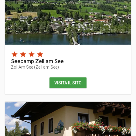
Seecamp Zell am See
Zell Am See
(
Zell am See
)
VISITA IL SITO