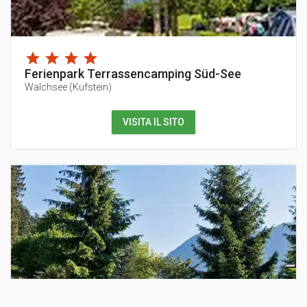
Ferienpark Terrassencamping Süd-See
Walchsee
(
Kufstein
)
VISITA IL SITO