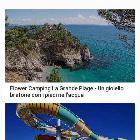
così come di trovare il
camping perfetto
affinando la ricerca dalla
nazione
alla
regione
, o alla
zona turistica
.
Con Campeggi.it è possibile creare le proprie
vacanze su misura
scegliendo di soggiornare nei
camping sul mare
, in
montagna
, al
lago
, in
campagna
, nelle
città d’arte
o nei
centri termali
, oppure
creando la propria esperienza personale in base ai servizi più
richiesti:
piscina
,
ristorante
,
Mini Club
,
Pet Friendly
o
animali
domestici
ammessi
,
Glamping
,
animazione
e
aperti tutto l’anno.
Non manca poi la sezione dedicata ai
campeggi per le vacanze
accessibili
, perché il turismo en plein air deve essere un piacere per
tutti!
Insomma,
Campeggi.it
è l’assistente di viaggio ideale per
Flower Camping La Grande Plage - Un gioiello
campeggiatori
,
camperisti
e turisti di ogni tipo, anche quelli abituati
all’hotel, che desiderano avere sempre a portata di mano, anche
bretone con i piedi nell'acqua
da smartphone e tablet, una
guida dei Campeggi e Villaggi Turistici
in Italia e in Europa
con
informazioni aggiornate
costantemente
dallo staff del network KoobCamp, da oltre 15 anni un punto di
riferimento per le vacanze en plein air.
Salva Campeggi.it tra i preferiti e usalo quando vuoi, a partire da
ora, per organizzare le tue vacanze in camping o in villaggio!