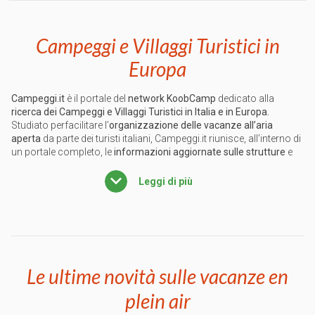
Campeggi e Villaggi Turistici in
Europa
Campeggi.it
è il portale del
network KoobCamp
dedicato alla
ricerca dei Campeggi e Villaggi Turistici in Italia e in Europa.
Studiato per
facilitare l’
organizzazione delle vacanze all’aria
aperta
da parte dei turisti italiani, Campeggi.it riunisce, all’interno di
un portale completo, le
informazioni aggiornate sulle strutture
e
utili
guide viaggi
su nazioni, regioni e zone turistiche, per
conoscere in anteprima le principali
attrazioni e gli eventi
del
Leggi di più
territorio.
Utilizzare
Campeggi.it
per
scegliere il camping
e la
destinazione
delle vacanze
è facilissimo, grazie ai percorsi di navigazione che
consentono ai turisti di
pianificare il viaggio
partendo da una
precisa volontà, da un’idea di massima o dai
servizi irrinunciabili
,
Le ultime novità sulle vacanze en
oppure lasciandosi guidare da
consigli, promozioni e offerte last
minute.
Le
mappe dei campeggi e villaggi italiani ed europei
,
plein air
inoltre, offrono l’opportunità di individuare immediatamente la
posizione delle strutture
nelle
destinazioni turistiche
desiderate,