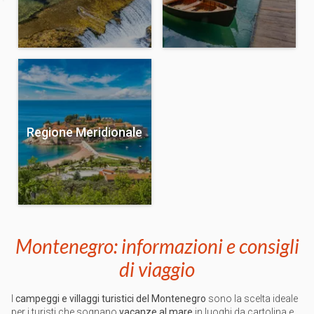
Regione Meridionale
Montenegro: informazioni e consigli
di viaggio
I
campeggi e villaggi turistici del Montenegro
sono la scelta ideale
per i turisti che sognano
vacanze al mare
in luoghi da cartolina e