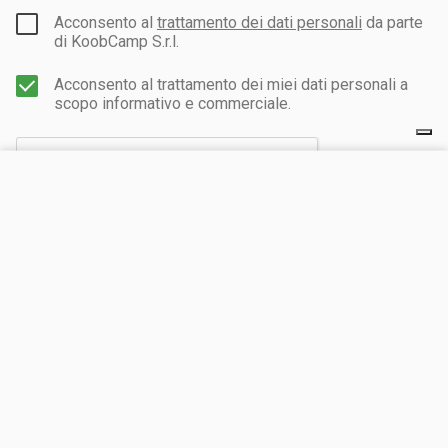
Acconsento al
trattamento dei dati personali
da parte
di KoobCamp S.r.l.
Acconsento al trattamento dei miei dati personali a
scopo informativo e commerciale.
VISITA IL SITO
CHIEDI UN PREVENTIVO
INVIA
Scopri il nostro network turistico