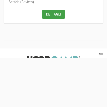
Seefeld
(
Baviera
)
DETTAGLI
Scopri il nostro network turistico