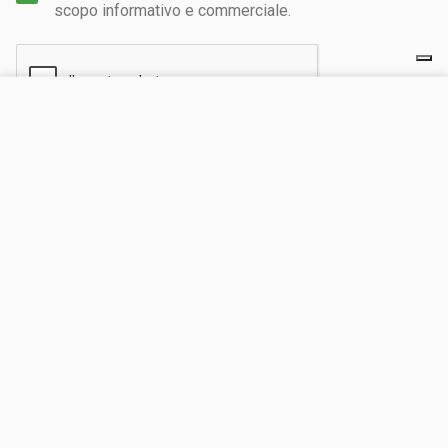
scopo informativo e commerciale.
VISITA IL SITO
INVIA
CHIEDI UN PREVENTIVO
Scopri il nostro network turistico