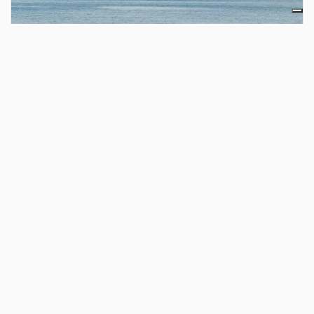
Camping Paradis-Plage
Milvignes
(
Boudry
)
VISITA IL SITO