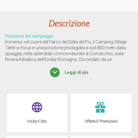
Descrizione
Posizione del campeggio
Immerso nel cuore del Parco del Delta del Po, il Camping Village
Tahiti si trova in una posizione privilegiata a soli 800 metri dalla
spiaggia, nella splendida cornice naturale di Comacchio, sulla
Riviera Adriatica dell’Emilia-Romagna. Circondato da un
paesaggio unico riconosciuto come riserva MAB UNESCO, il
campeggio offre agli ospiti la possibilità di esplorare le meraviglie
Leggi di più
naturali e storiche della zona. A breve distanza si trovano le città
d’arte di Ravenna, Ferrara, Bologna e persino la romantica
Venezia, tutte facilmente raggiungibili per indimenticabili
escursioni. Comacchio, con il suo centro storico pittoresco e i
suggestivi canali, regala un’atmosfera unica, mentre i vicini Lidi di
Comacchio invitano a giornate di relax tra spiagge ampie, pinete e
buon cibo.
Visita Il Sito
Offerte E Promozioni
Sistemazioni
Il Camping Village Tahiti propone un’ampia gamma di soluzioni
abitative, pensate per ogni esigenza, immerse nel verde e