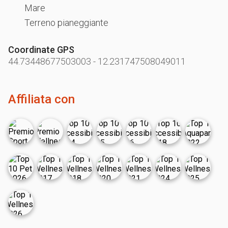
Mare
Terreno pianeggiante
Coordinate GPS
44.73448677503003
-
12.231747508049011
Affiliata con