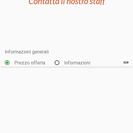
Contatta il nostro staff
Informazioni generali
Prezzo offerta
Informazioni
VISITA IL SITO
Tipologia di alloggio
CHIEDI UN PREVENTIVO
Piazzola
Unità abitativa
Data arrivo *
Data partenza *