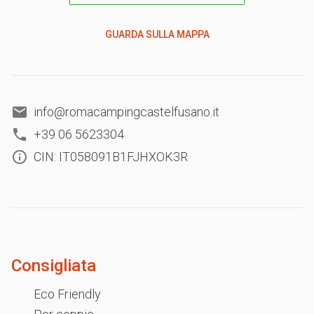
GUARDA SULLA MAPPA
info@romacampingcastelfusano.it
+39 06 5623304
CIN: IT058091B1FJHXOK3R
Consigliata
Eco Friendly