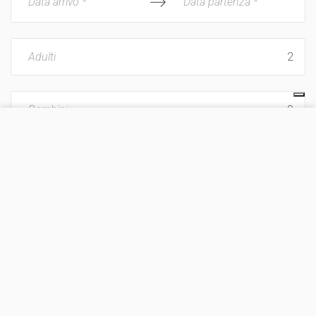
Data arrivo *
Data partenza *
Adulti
Bambini
VISITA IL SITO
Vacanza con animali
CHIEDI UN PREVENTIVO