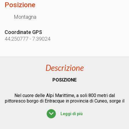
Posizione
Montagna
Coordinate GPS
44.250777
-
7.39024
Descrizione
POSIZIONE
Nel cuore delle Alpi Marittime, a soli 800 metri dal
pittoresco borgo di Entracque in provincia di Cuneo, sorge il
Campeggio Valle Gesso, immerso in un’area panoramica e
soleggiata a 900 metri di altitudine. Questo angolo di
Leggi di più
tranquillità piemontese si trova a pochi chilometri dal
confine francese e ai margini del Parco Naturale delle Alpi
Marittime, un’area protetta di straordinaria bellezza,