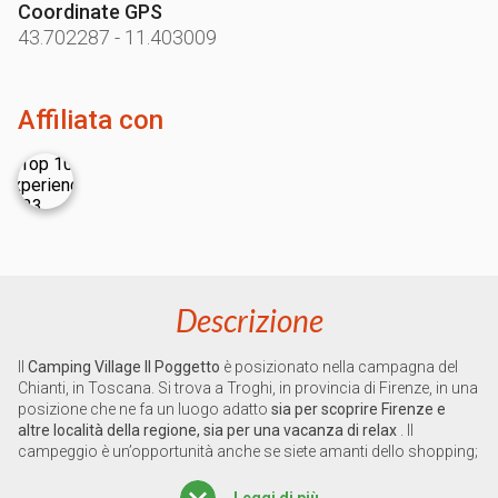
Coordinate GPS
43.702287
-
11.403009
Affiliata con
Descrizione
Il
Camping Village Il Poggetto
è posizionato nella campagna del
Chianti, in Toscana. Si trova a Troghi, in provincia di Firenze, in una
posizione che ne fa un luogo adatto
sia per scoprire Firenze e
altre località della regione, sia per una vacanza di relax
. Il
campeggio è un’opportunità anche se siete amanti dello shopping;
in pochi minuti potrete raggiungere infatti l’outlet The Mall.