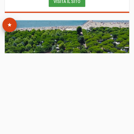
VISITA IL SITO
Italy Camping Village
Cavallino-Treporti
(
Venezia
)
Situato sul litorale di Cavallino Treporti (VE), sul mare
e riparato dalla vegetazione, Italy Camping Village è
la scelta di chi cerca una vacanza rilassante, senza