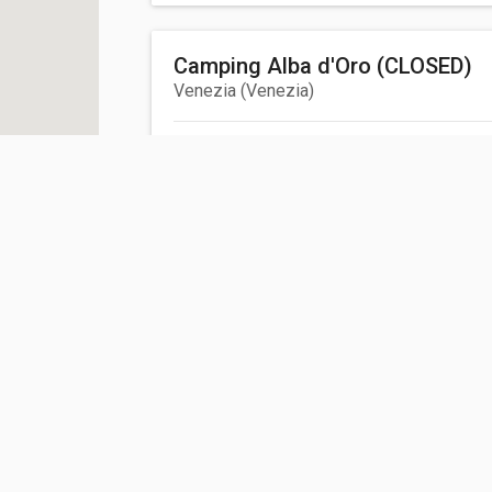
Camping Alba d'Oro (CLOSED)
Venezia
(
Venezia
)
Via Triestina 214/G, SS14 km 10 - Mestre