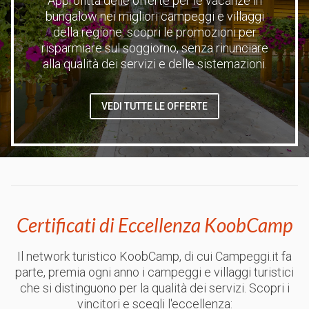
Approfitta delle offerte per le vacanze in
bungalow nei migliori campeggi e villaggi
della regione: scopri le promozioni per
risparmiare sul soggiorno, senza rinunciare
alla qualità dei servizi e delle sistemazioni.
VEDI TUTTE LE OFFERTE
Certificati di Eccellenza KoobCamp
Il network turistico KoobCamp, di cui Campeggi.it fa
parte, premia ogni anno i campeggi e villaggi turistici
che si distinguono per la qualità dei servizi. Scopri i
vincitori e scegli l'eccellenza: