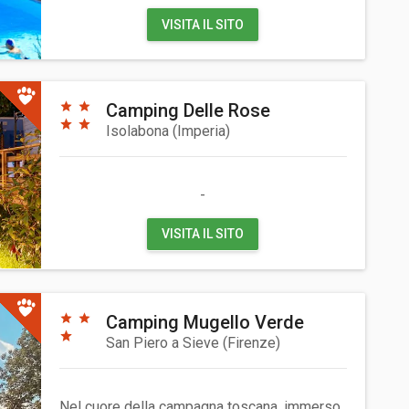
VISITA IL SITO
Camping Delle Rose
Isolabona
(
Imperia
)
-
VISITA IL SITO
Camping Mugello Verde
San Piero a Sieve
(
Firenze
)
Nel cuore della campagna toscana, immerso